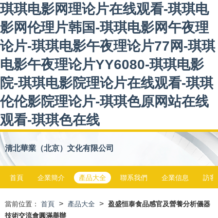
琪琪电影网理论片在线观看-琪琪电
影网伦理片韩国-琪琪电影网午夜理
论片-琪琪电影午夜理论片77网-琪琪
电影午夜理论片YY6080-琪琪电影
院-琪琪电影院理论片在线观看-琪琪
伦伦影院理论片-琪琪色原网站在线
观看-琪琪色在线
清北華業（北京）文化有限公司
首頁
企業簡介
產品大全
聯系我們
企業信息
訪客
>
>
當前位置：
首頁
產品大全
盈盛恒泰食品感官及營養分析儀器
技術交流會圓滿舉辦