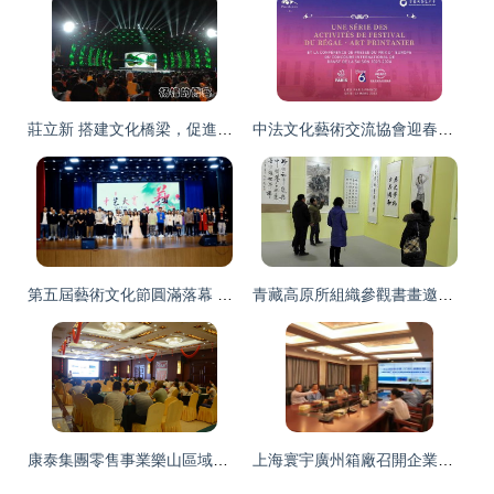
莊立新 搭建文化橋梁，促進藝術交流的組織者
中法文化藝術交流協會迎春活動暨PDE國際舞蹈展演季新聞發布會隆重舉行
第五屆藝術文化節圓滿落幕 人工智能學院點亮科技與人文交融新篇章
青藏高原所組織參觀書畫邀請展 推動文化藝術交流與融合
康泰集團零售事業樂山區域產品交流會暨文化藝術交流活動圓滿舉行
上海寰宇廣州箱廠召開企業文化推進專題會議并舉辦文化藝術交流活動